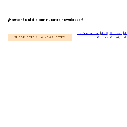
¡Mantente al día con nuestra newsletter!
Quiénes somos
|
AMC
|
Contacto
|
A
SUSCRÍBETE A LA NEWSLETTER
Cookies
| Copyright ©