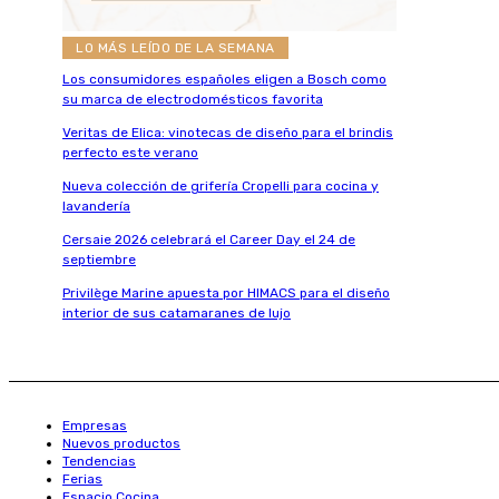
LO MÁS LEÍDO DE LA SEMANA
Los consumidores españoles eligen a Bosch como
su marca de electrodomésticos favorita
Veritas de Elica: vinotecas de diseño para el brindis
perfecto este verano
Nueva colección de grifería Cropelli para cocina y
lavandería
Cersaie 2026 celebrará el Career Day el 24 de
septiembre
Privilège Marine apuesta por HIMACS para el diseño
interior de sus catamaranes de lujo
Empresas
Nuevos productos
Tendencias
Ferias
Espacio Cocina