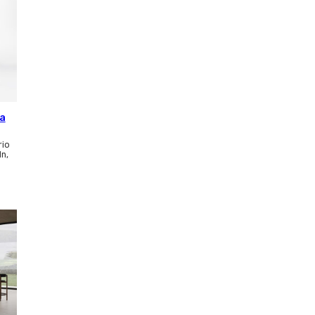
ca
rio
ln,