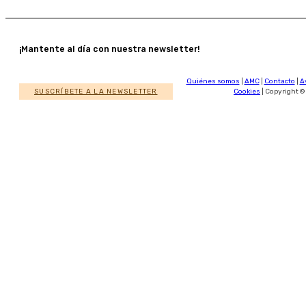
¡Mantente al día con nuestra newsletter!
Quiénes somos
|
AMC
|
Contacto
|
A
SUSCRÍBETE A LA NEWSLETTER
Cookies
| Copyright ©