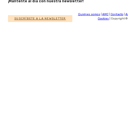
¡Mantente al día con nuestra newsletter!
Quiénes somos
|
AMC
|
Contacto
|
A
SUSCRÍBETE A LA NEWSLETTER
Cookies
| Copyright ©