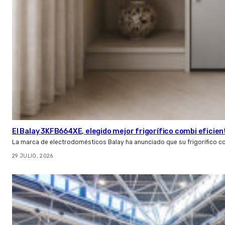
El Balay 3KFB664XE, elegido mejor frigorífico combi eficien
La marca de electrodomésticos Balay ha anunciado que su frigorífico c
29 JULIO, 2026