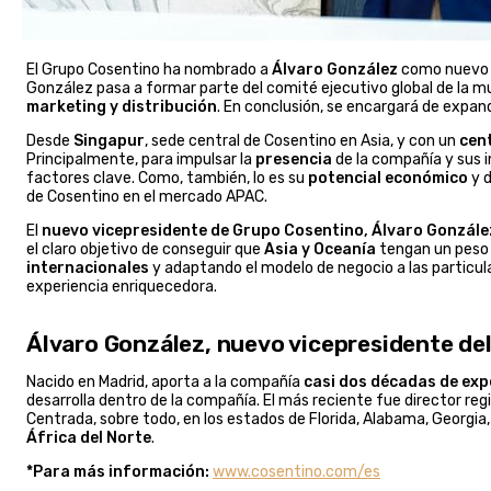
El Grupo Cosentino ha nombrado a
Álvaro González
como nuevo v
González pasa a formar parte del comité ejecutivo global de la mult
marketing y distribución
. En conclusión, se encargará de expand
Desde
Singapur
, sede central de Cosentino en Asia, y con un
cent
Principalmente, para impulsar la
presencia
de la compañía y sus 
factores clave. Como, también, lo es su
potencial económico
y 
de Cosentino en el mercado APAC.
El
nuevo vicepresidente de Grupo Cosentino, Álvaro Gonzále
el claro objetivo de conseguir que
Asia y Oceanía
tengan un peso 
internacionales
y adaptando el modelo de negocio a las particul
experiencia enriquecedora.
Álvaro González, nuevo vicepresidente de
Nacido en Madrid, aporta a la compañía
casi dos décadas de exp
desarrolla dentro de la compañía. El más reciente fue director reg
Centrada, sobre todo, en los estados de Florida, Alabama, Georgia, 
África del Norte
.
*Para más información:
www.cosentino.com/es