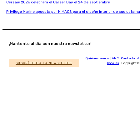
Cersaie 2026 celebrará el Career Day el 24 de septiembre
Privilège Marine apuesta por HIMACS para el diseño interior de sus catama
¡Mantente al día con nuestra newsletter!
Quiénes somos
|
AMC
|
Contacto
|
A
SUSCRÍBETE A LA NEWSLETTER
Cookies
| Copyright ©