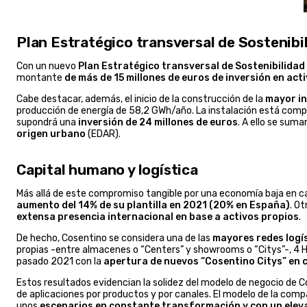
Plan Estratégico transversal de Sostenibi
Con un nuevo
Plan Estratégico transversal de Sostenibilidad
montante
de más de 15 millones de euros de inversión en ac
Cabe destacar, además, el inicio de la construcción de la
mayor in
producción de energía de 58,2 GWh/año. La instalación está compue
supondrá una
inversión de 24 millones de euros
. A ello se sum
origen urbano
(EDAR).
Capital humano y logística
Más allá de este compromiso tangible por una economía baja en c
aumento del 14% de su plantilla en 2021 (20% en España)
. O
extensa presencia internacional en base a activos propios
.
De hecho, Cosentino se considera una de las
mayores redes logís
propias -entre almacenes o “Centers” y showrooms o “Citys”-, 4 Hu
pasado 2021 con la
apertura de nuevos “Cosentino Citys” en c
Estos resultados evidencian la solidez del modelo de negocio de C
de aplicaciones por productos y por canales. El modelo de la comp
unos
escenarios en constante transformación y con un eleva