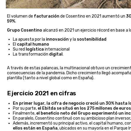
El volumen de
facturación
de Cosentino en 2021 aumentó un
3
59%
.
Grupo Cosentino
alcanzó en 2021 un ejercicio récord en base a l
La apuesta por la
innovación
y la
sostenibilidad
El
capital
humano
Su red
logística
internacional
La transformación
digital
.
A través de estas palancas, la multinacional obtuvo un crecimiento 
consecuencias de la pandemia. Dicho crecimiento llegó acompañ
plantilla (tanto a nivel global como en España).
Ejercicio 2021 en cifras
En primer lugar, la cifra de negocio creció un 30% hasta l
Por su parte,
el Ebitda se situó en los 275 millones de euros
Finalmente,
el beneficio neto del Grupo experimentó un in
En paralelo, Cosentino continuó con su ambicioso plan inversor
Además, incrementó su principal activo, el capital humano, con
ellos están en España
, ubicados en su mayoría en el Parque In