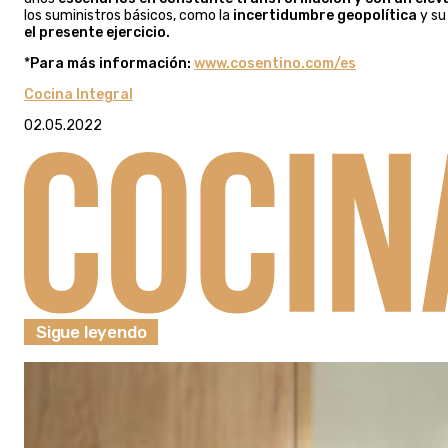
los suministros básicos, como la
incertidumbre geopolítica
y su
el presente ejercicio.
*
Para más información:
www.cosentino.com/es
Cocina Integral
02.05.2022
Sigue leyendo