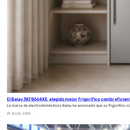
El Balay 3KFB664XE, elegido mejor frigorífico combi eficien
La marca de electrodomésticos Balay ha anunciado que su frigorífico c
29 JULIO, 2026