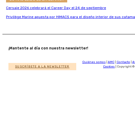
Cersaie 2026 celebrará el Career Day el 24 de septiembre
Privilège Marine apuesta por HIMACS para el diseño interior de sus catama
¡Mantente al día con nuestra newsletter!
Quiénes somos
|
AMC
|
Contacto
|
A
SUSCRÍBETE A LA NEWSLETTER
Cookies
| Copyright ©