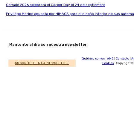
Cersaie 2026 celebrará el Career Day el 24 de septiembre
Privilège Marine apuesta por HIMACS para el diseño interior de sus catama
¡Mantente al día con nuestra newsletter!
Quiénes somos
|
AMC
|
Contacto
|
A
SUSCRÍBETE A LA NEWSLETTER
Cookies
| Copyright ©