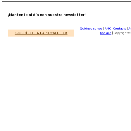
¡Mantente al día con nuestra newsletter!
Quiénes somos
|
AMC
|
Contacto
|
A
SUSCRÍBETE A LA NEWSLETTER
Cookies
| Copyright ©