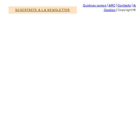
Quiénes somos
|
AMC
|
Contacto
|
A
SUSCRÍBETE A LA NEWSLETTER
Cookies
| Copyright ©