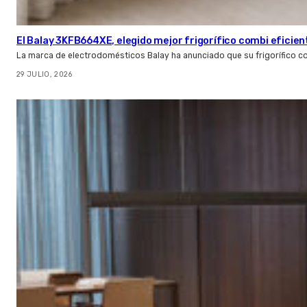
El Balay 3KFB664XE, elegido mejor frigorífico combi eficien
La marca de electrodomésticos Balay ha anunciado que su frigorífico c
29 JULIO, 2026