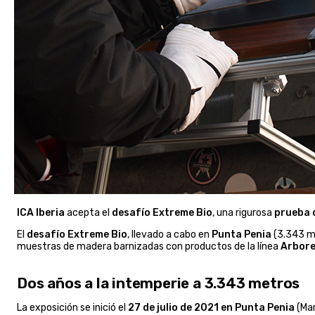
ICA Iberia
acepta el
desafío Extreme Bio
, una rigurosa
prueba d
El
desafío Extreme Bio
, llevado a cabo en
Punta Penia
(3.343 me
muestras de madera barnizadas con productos de la línea
Arbore
Dos años a la intemperie a 3.343 metros
La exposición se inició el
27 de julio de 2021 en Punta Penia
(Ma