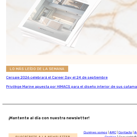
LO MÁS LEÍDO DE LA SEMANA
Cersaie 2026 celebrará el Career Day el 24 de septiembre
Privilège Marine apuesta por HIMACS para el diseño interior de sus catama
¡Mantente al día con nuestra newsletter!
Quiénes somos
|
AMC
|
Contacto
|
A