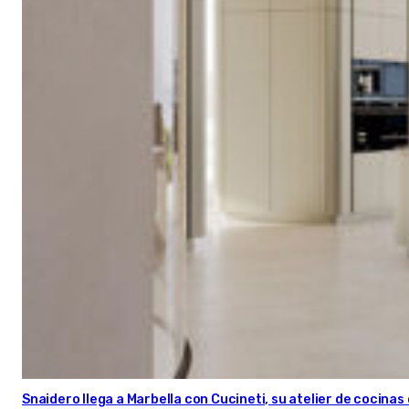
Snaidero llega a Marbella con Cucineti, su atelier de cocinas 