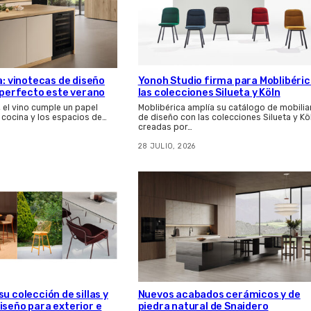
a: vinotecas de diseño
Yonoh Studio firma para Moblibéri
s perfecto este verano
las colecciones Silueta y Köln
, el vino cumple un papel
Moblibérica amplía su catálogo de mobilia
 cocina y los espacios de…
de diseño con las colecciones Silueta y Kö
creadas por…
28 JULIO, 2026
u colección de sillas y
Nuevos acabados cerámicos y de
iseño para exterior e
piedra natural de Snaidero