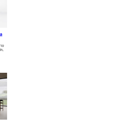
ca
rio
ln,