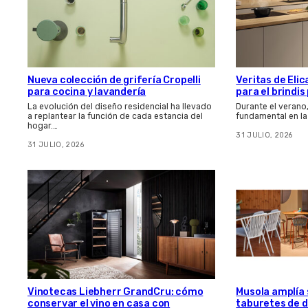
Nueva colección de grifería Cropelli
Veritas de Elic
para cocina y lavandería
para el brindi
La evolución del diseño residencial ha llevado
Durante el verano
a replantear la función de cada estancia del
fundamental en la
hogar.…
31 JULIO, 2026
31 JULIO, 2026
Vinotecas Liebherr GrandCru: cómo
Musola amplía s
conservar el vino en casa con
taburetes de d