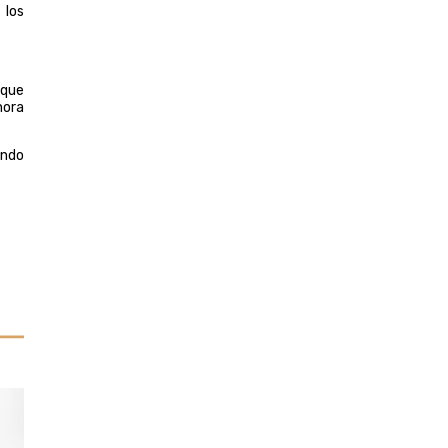
 los
 que
hora
endo