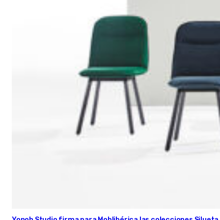
Yonoh Studio firma para Moblibérica las colecciones Silueta 