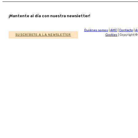
¡Mantente al día con nuestra newsletter!
Quiénes somos
|
AMC
|
Contacto
|
A
SUSCRÍBETE A LA NEWSLETTER
Cookies
| Copyright ©