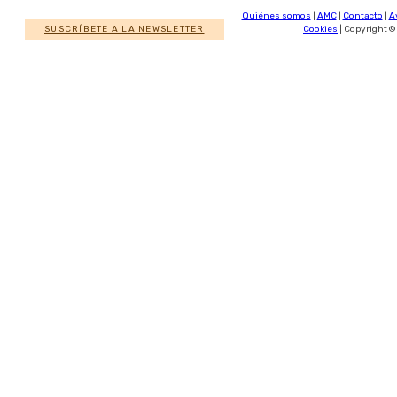
Quiénes somos
|
AMC
|
Contacto
|
A
SUSCRÍBETE A LA NEWSLETTER
Cookies
| Copyright ©