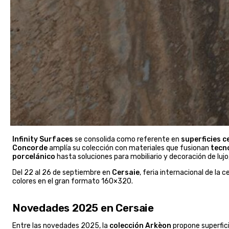
Infinity Surfaces
se consolida como referente en
superficies 
Concorde
amplía su colección con materiales que fusionan
tecn
porcelánico
hasta soluciones para mobiliario y decoración de luj
Del 22 al 26 de septiembre en
Cersaie
, feria internacional de la
colores en el gran formato 160×320.
Novedades 2025 en Cersaie
Entre las novedades 2025, la
colección Arkèon
propone superfic