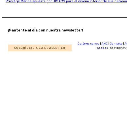
Privilège Marine apuesta por HIMACS para el diseño interior de sus catama
¡Mantente al día con nuestra newsletter!
Quiénes somos
|
AMC
|
Contacto
|
A
SUSCRÍBETE A LA NEWSLETTER
Cookies
| Copyright ©