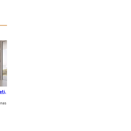
eti,
inas