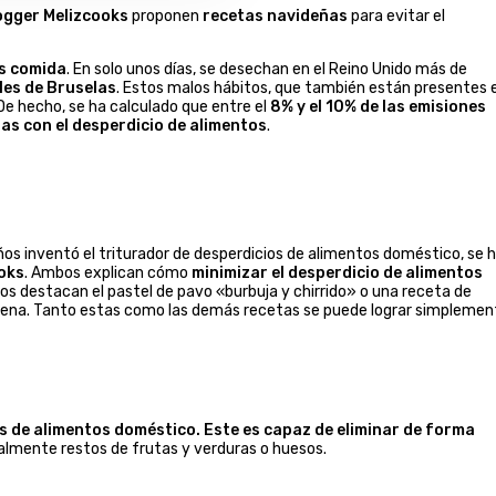
ogger Melizcooks
proponen
recetas navideñas
para evitar el
ás comida
. En solo unos días, se desechan en el Reino Unido más de
les de Bruselas
. Estos malos hábitos, que también están presentes 
De hecho, se ha calculado que entre el
8% y el 10% de las emisiones
as con el desperdicio de alimentos
.
ños inventó el triturador de desperdicios de alimentos doméstico, se 
ooks
. Ambos explican cómo
minimizar el desperdicio de alimentos
tos destacan el pastel de pavo «burbuja y chirrido» o una receta de
ena. Tanto estas como las demás recetas se puede lograr simplemen
s de alimentos doméstico. Este es capaz de eliminar de forma
ialmente restos de frutas y verduras o huesos.