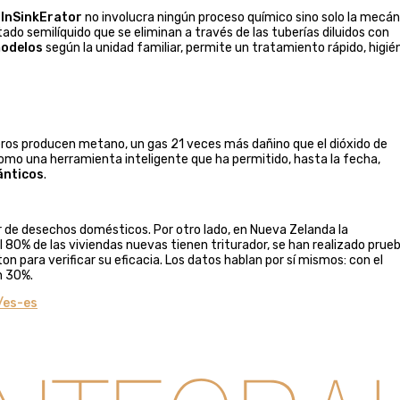
e
InSinkErator
no involucra ningún proceso químico sino solo la mecán
do semilíquido que se eliminan a través de las tuberías diluidos con
modelos
según la unidad familiar, permite un tratamiento rápido, higié
ros producen metano, un gas 21 veces más dañino que el dióxido de
mo una herramienta inteligente que ha permitido, hasta la fecha,
ánticos
.
or de desechos domésticos. Por otro lado, en Nueva Zelanda la
l 80% de las viviendas nuevas tienen triturador, se han realizado prue
n para verificar su eficacia. Los datos hablan por sí mismos: con el
n 30%.
/es-es