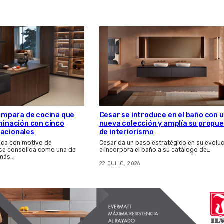
 lámpara de cocina que
Cesar se introduce en el baño con 
uminación con cinco
nueva colección y amplía su propu
nacionales
de interiorismo
ica con motivo de
Cesar da un paso estratégico en su evolu
 se consolida como una de
e incorpora el baño a su catálogo de…
 más…
22 JULIO, 2026