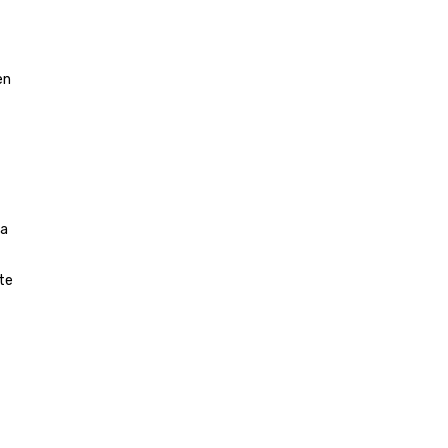
en
ha
te