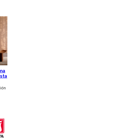
una
esta
ción