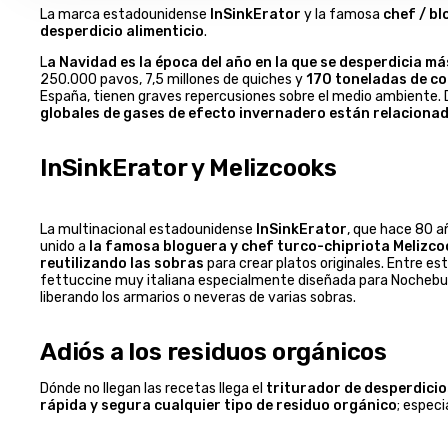
La marca estadounidense
InSinkErator
y la famosa
chef / bl
desperdicio alimenticio
.
L
a
Navidad es la época del año en la que se desperdicia m
250.000 pavos, 7,5 millones de quiches y
170 toneladas de co
España, tienen graves repercusiones sobre el medio ambiente. 
globales de gases de efecto invernadero están relacionad
InSinkErator y Melizcooks
La multinacional estadounidense
InSinkErator
, que hace 80 a
unido a
la famosa bloguera y chef turco-chipriota Melizc
reutilizando las sobras
para crear platos originales. Entre es
fettuccine muy italiana especialmente diseñada para Nochebu
liberando los armarios o neveras de varias sobras.
Adiós a los residuos orgánicos
Dónde no llegan las recetas llega el
triturador de desperdicio
rápida y segura cualquier tipo de residuo orgánico
; espec