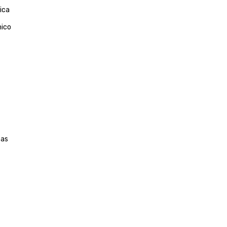
ica
nico
bas