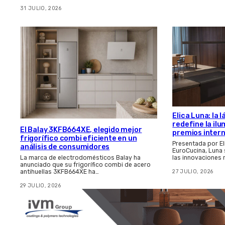
31 JULIO, 2026
Elica Luna: la
redefine la il
El Balay 3KFB664XE, elegido mejor
premios inter
frigorífico combi eficiente en un
Presentada por El
análisis de consumidores
EuroCucina, Luna
las innovaciones
La marca de electrodomésticos Balay ha
anunciado que su frigorífico combi de acero
27 JULIO, 2026
antihuellas 3KFB664XE ha…
29 JULIO, 2026