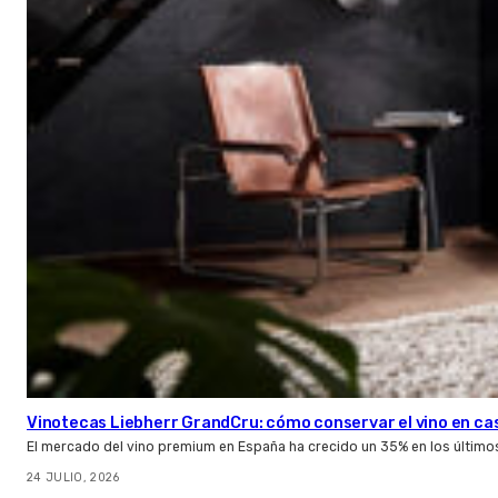
Vinotecas Liebherr GrandCru: cómo conservar el vino en ca
El mercado del vino premium en España ha crecido un 35% en los último
24 JULIO, 2026