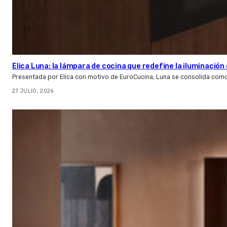
Elica Luna: la lámpara de cocina que redefine la iluminació
Presentada por Elica con motivo de EuroCucina, Luna se consolida com
27 JULIO, 2026