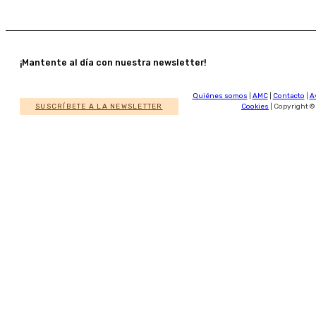
¡Mantente al día con nuestra newsletter!
Quiénes somos
|
AMC
|
Contacto
|
A
SUSCRÍBETE A LA NEWSLETTER
Cookies
| Copyright ©