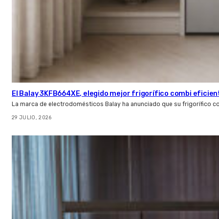
El Balay 3KFB664XE, elegido mejor frigorífico combi eficien
La marca de electrodomésticos Balay ha anunciado que su frigorífico c
29 JULIO, 2026