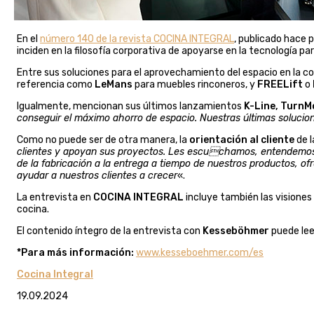
En el
número 140 de la revista COCINA INTEGRAL
, publicado hace 
inciden en la filosofía corporativa de apoyarse en la tecnología p
Entre sus soluciones para el aprovechamiento del espacio en la 
referencia como
LeMans
para muebles rinconeros, y
FREELift
o
Igualmente, mencionan sus últimos lanzamientos
K-Line, TurnMo
conseguir el máximo ahorro de espacio. Nuestras últimas solucione
Como no puede ser de otra manera, la
orientación al cliente
de 
clientes y apoyan sus proyectos. Les escuchamos, entendemos 
de la fabricación a la entrega a tiempo de nuestros productos,
ayudar a nuestros clientes a crecer
«.
La entrevista en
COCINA INTEGRAL
incluye también las visiones 
cocina.
El contenido íntegro de la entrevista con
Kesseböhmer
puede lee
*Para más información:
www.kesseboehmer.com/es
Cocina Integral
19.09.2024