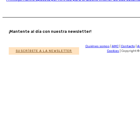
¡Mantente al día con nuestra newsletter!
Quiénes somos
|
AMC
|
Contacto
|
A
SUSCRÍBETE A LA NEWSLETTER
Cookies
| Copyright ©