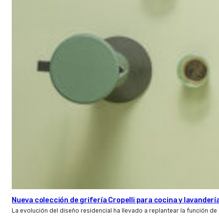
Nueva colección de grifería Cropelli para cocina y lavanderí
La evolución del diseño residencial ha llevado a replantear la función de