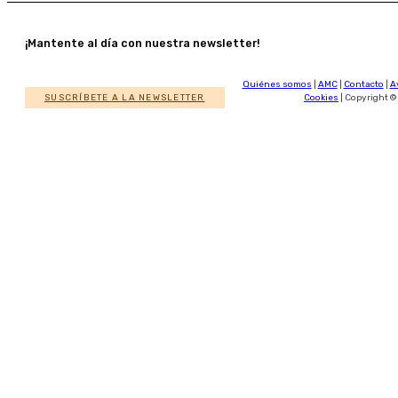
¡Mantente al día con nuestra newsletter!
Quiénes somos
|
AMC
|
Contacto
|
A
SUSCRÍBETE A LA NEWSLETTER
Cookies
| Copyright ©