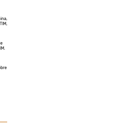
ina,
TIM,
de
IM.
obre