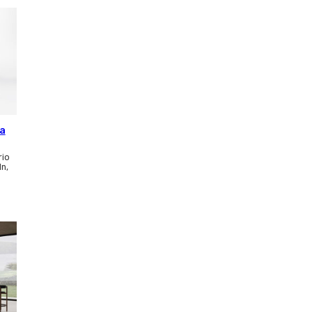
ca
rio
ln,