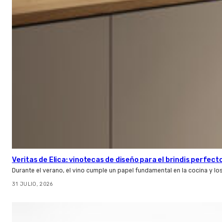
Veritas de Elica: vinotecas de diseño para el brindis perfect
Durante el verano, el vino cumple un papel fundamental en la cocina y l
31 JULIO, 2026