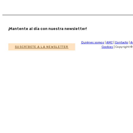
¡Mantente al día con nuestra newsletter!
Quiénes somos
|
AMC
|
Contacto
|
A
SUSCRÍBETE A LA NEWSLETTER
Cookies
| Copyright ©