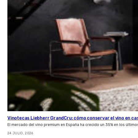
Vinotecas Liebherr GrandCru: cómo conservar el vino en ca
El mercado del vino premium en España ha crecido un 35% en los último
24 JULIO, 2026