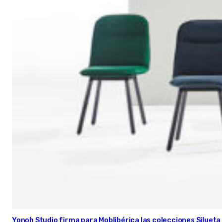
Yonoh Studio firma para Moblibérica las colecciones Silueta 