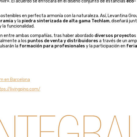
vivir». El acuerdo se enfocará en el diseño conjunto de estancias
eco-
sostenibles en perfecta armonía con la naturaleza. Así, Levantina Gro
uramia
y la
piedra sinterizada de alta gama Techlam
, diseñará jun
 la funcionalidad.
ión entre ambas compañías, tras haber abordado
diversos proyecto
s
ipalmente a los
puntos de venta y distribuidores
a través de un amp
ulsarán la
formación para profesionales
y la participación en
feria
am en Barcelona
tps://livingpino.com/