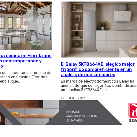
una cocina en Florida que
eño contemporáneo y
El Balay 3KFB664XE, elegido mejor
ro
frigorífico combi eficiente en un
ma una espectacular cocina de
análisis de consumidores
áneo en Seaside (Florida),
encial que…
La marca de electrodomésticos Balay ha
anunciado que su frigorífico combi de ace
antihuellas 3KFB664XE ha…
29 JULIO, 2026