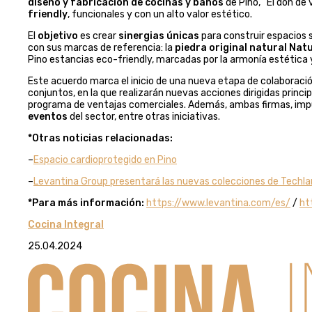
diseño y fabricación de cocinas y baños
de Pino, “El don de 
friendly
, funcionales y con un alto valor estético.
El
objetivo
es crear
sinergias únicas
para construir espacios 
con sus marcas de referencia: la
piedra original natural Nat
Pino estancias eco-friendly, marcadas por la armonía estética y
Este acuerdo marca el inicio de una nueva etapa de colaborac
conjuntos, en la que realizarán nuevas acciones dirigidas princ
programa de ventajas comerciales. Además, ambas firmas, imp
eventos
del sector, entre otras iniciativas.
*Otras noticias relacionadas:
–
Espacio cardioprotegido en Pino
–
Levantina Group presentará las nuevas colecciones de Techl
*Para más información:
https://www.levantina.com/es/
/
ht
Cocina Integral
25.04.2024