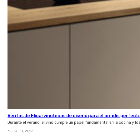
Veritas de Elica: vinotecas de diseño para el brindis perfect
Durante el verano, el vino cumple un papel fundamental en la cocina y l
31 JULIO, 2026