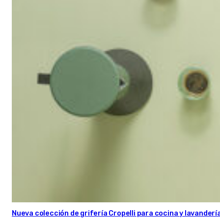
Nueva colección de grifería Cropelli para cocina y lavanderí