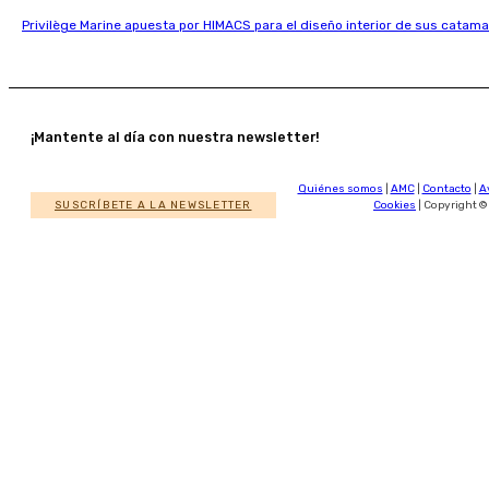
Privilège Marine apuesta por HIMACS para el diseño interior de sus catama
¡Mantente al día con nuestra newsletter!
Quiénes somos
|
AMC
|
Contacto
|
A
SUSCRÍBETE A LA NEWSLETTER
Cookies
| Copyright ©