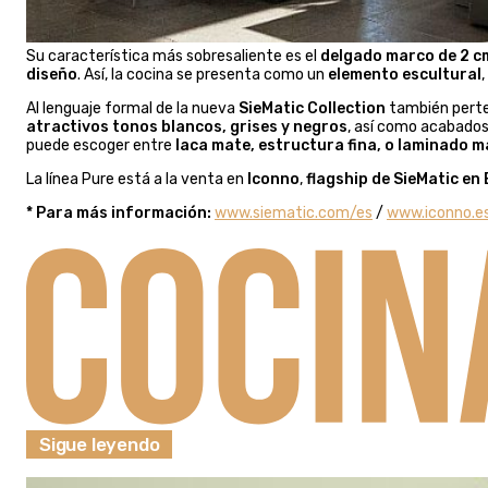
Su característica más sobresaliente es el
delgado marco de 2 c
diseño
. Así, la cocina se presenta como un
elemento escultural
Al lenguaje formal de la nueva
SieMatic Collection
también perten
atractivos tonos blancos, grises y negros
, así como acabado
puede escoger entre
laca mate, estructura fina, o laminado m
La línea Pure está a la venta en
Iconno
,
flagship de SieMatic en
* Para más información:
www.siematic.com/es
/
www.iconno.e
Sigue leyendo