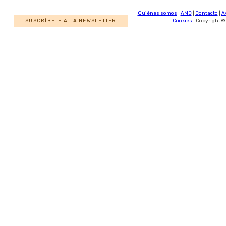
Quiénes somos
|
AMC
|
Contacto
|
A
SUSCRÍBETE A LA NEWSLETTER
Cookies
| Copyright ©