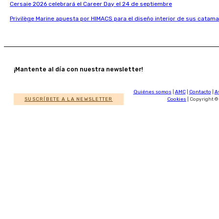
Cersaie 2026 celebrará el Career Day el 24 de septiembre
Privilège Marine apuesta por HIMACS para el diseño interior de sus catama
¡Mantente al día con nuestra newsletter!
Quiénes somos
|
AMC
|
Contacto
|
A
SUSCRÍBETE A LA NEWSLETTER
Cookies
| Copyright ©