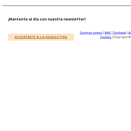
¡Mantente al día con nuestra newsletter!
Quiénes somos
|
AMC
|
Contacto
|
A
SUSCRÍBETE A LA NEWSLETTER
Cookies
| Copyright ©