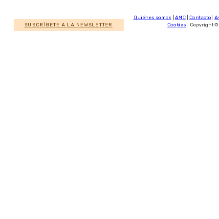
Quiénes somos
|
AMC
|
Contacto
|
A
SUSCRÍBETE A LA NEWSLETTER
Cookies
| Copyright ©