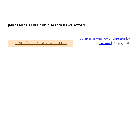
¡Mantente al día con nuestra newsletter!
Quiénes somos
|
AMC
|
Contacto
|
A
SUSCRÍBETE A LA NEWSLETTER
Cookies
| Copyright ©