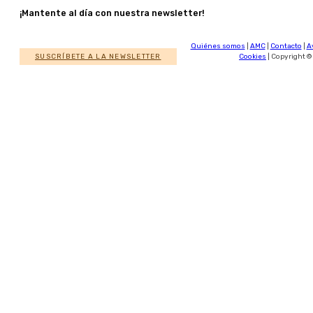
¡Mantente al día con nuestra newsletter!
Quiénes somos
|
AMC
|
Contacto
|
A
SUSCRÍBETE A LA NEWSLETTER
Cookies
| Copyright ©