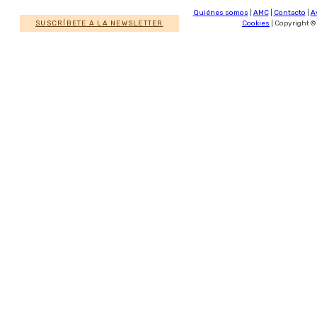
Quiénes somos
|
AMC
|
Contacto
|
A
SUSCRÍBETE A LA NEWSLETTER
Cookies
| Copyright ©