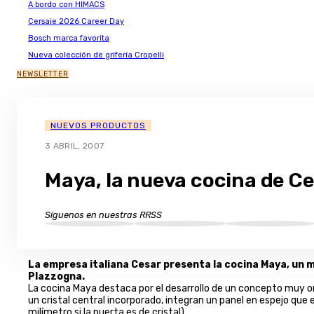
A bordo con HIMACS
Cersaie 2026 Career Day
Bosch marca favorita
Nueva colección de grifería Cropelli
NEWSLETTER
NUEVOS PRODUCTOS
3 ABRIL, 2007
Maya, la nueva cocina de C
Síguenos en nuestras RRSS
La empresa italiana Cesar presenta la cocina Maya, un m
Plazzogna.
La cocina Maya destaca por el desarrollo de un concepto muy ori
un cristal central incorporado, integran un panel en espejo que 
milímetro si la puerta es de cristal).