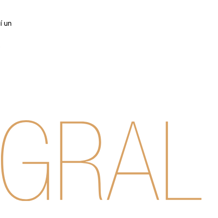
í un
e