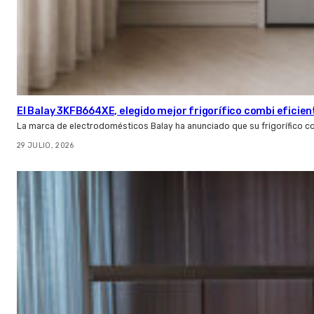
El Balay 3KFB664XE, elegido mejor frigorífico combi eficien
La marca de electrodomésticos Balay ha anunciado que su frigorífico c
29 JULIO, 2026