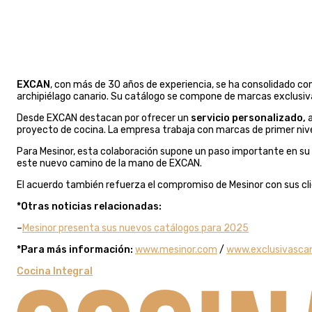
EXCAN
, con más de 30 años de experiencia, se ha consolidado c
archipiélago canario. Su catálogo se compone de marcas exclusivas
Desde EXCAN destacan por ofrecer un
servicio personalizado,
a
proyecto de cocina. La empresa trabaja con marcas de primer nivel,
Para Mesinor, esta colaboración supone un paso importante en su
este nuevo camino de la mano de EXCAN.
El acuerdo también refuerza el compromiso de Mesinor con sus cli
*Otras noticias relacionadas:
–
Mesinor presenta sus nuevos catálogos para 2025
*Para más información:
www.mesinor.com
/
www.exclusivascan
Cocina Integral