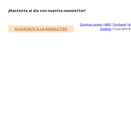
¡Mantente al día con nuestra newsletter!
Quiénes somos
|
AMC
|
Contacto
|
A
SUSCRÍBETE A LA NEWSLETTER
Cookies
| Copyright ©