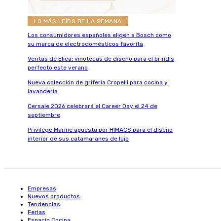
LO MÁS LEÍDO DE LA SEMANA
Los consumidores españoles eligen a Bosch como
su marca de electrodomésticos favorita
Veritas de Elica: vinotecas de diseño para el brindis
perfecto este verano
Nueva colección de grifería Cropelli para cocina y
lavandería
Cersaie 2026 celebrará el Career Day el 24 de
septiembre
Privilège Marine apuesta por HIMACS para el diseño
interior de sus catamaranes de lujo
Empresas
Nuevos productos
Tendencias
Ferias
Espacio Cocina