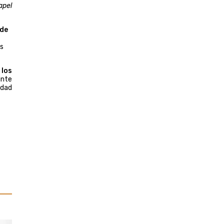
apel
 de
es
 los
inte
udad