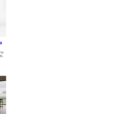
ca
rio
ln,