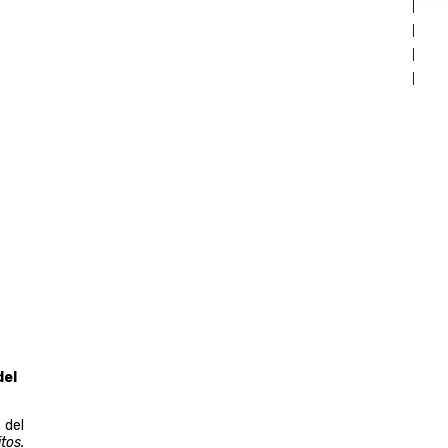
del
 del
tos.