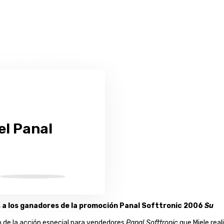
el Panal
os a los ganadores de la promoción Panal Softtronic 2006
Su
 de la acción especial para vendedores
Panal Softtronic
que Miele real