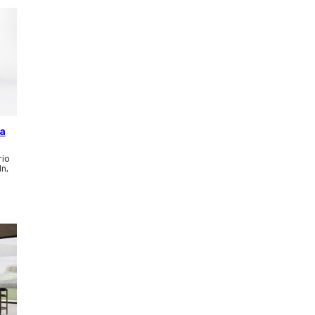
ca
rio
ln,