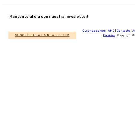
¡Mantente al día con nuestra newsletter!
Quiénes somos
|
AMC
|
Contacto
|
A
SUSCRÍBETE A LA NEWSLETTER
Cookies
| Copyright ©