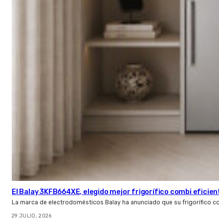
El Balay 3KFB664XE, elegido mejor frigorífico combi eficien
La marca de electrodomésticos Balay ha anunciado que su frigorífico c
29 JULIO, 2026