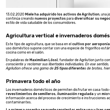
13.02.2020
Miele
ha adquirido los activos de Agrilution
, una 
continúa creando
nuevos proyectos
para
diversificar su nego
estilo de vida saludable de los consumidores.
Agricultura vertical e invernaderos domés
Este tipo de agricultura, que se basa en el
cultivo por aeroponía
uso doméstico supone contar con una especie de frigorífico están
cocina como en el salón.
En palabras de
Maximilian Lössl
, fundador de Agrilution junto co
consciente y reclamar sus libertades individuales. En ese sentid
Agrilution ofrece una gama de
25 tipos diferente
s de brotes, hi
Primavera todo el año
Los invernaderos domésticos de permiten disfrutar en casa todo 
revestimientos de semilleros, iluminación regulada
y un
micr
información acerca del proceso de crecimiento e instrucciones a
contaminantes.
La primera cosecha se puede recolectar entre una y tres s