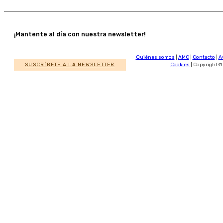
¡Mantente al día con nuestra newsletter!
Quiénes somos
|
AMC
|
Contacto
|
A
SUSCRÍBETE A LA NEWSLETTER
Cookies
| Copyright ©