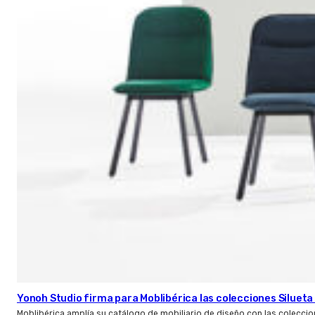
Yonoh Studio firma para Moblibérica las colecciones Silueta 
Moblibérica amplía su catálogo de mobiliario de diseño con las coleccio