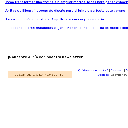
Cómo transformar una cocina sin ampliar metros: ideas para ganar espaci
Veritas de Elica: vinotecas de diseño para el brindis perfecto este verano
Nueva colección de grifería Cropelli para cocina y lavandería
Los consumidores españoles eligen a Bosch como su marca de electrodom
¡Mantente al día con nuestra newsletter!
Quiénes somos
|
AMC
|
Contacto
|
A
SUSCRÍBETE A LA NEWSLETTER
Cookies
| Copyright ©