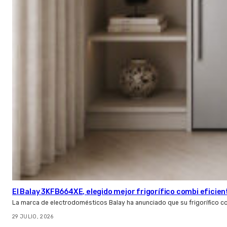
El Balay 3KFB664XE, elegido mejor frigorífico combi eficien
La marca de electrodomésticos Balay ha anunciado que su frigorífico c
29 JULIO, 2026