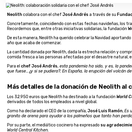
Neolith
colabora con el chef
José Andrés
a través de su
Funda
Concretamente, coincidiendo con estas fechas navideñas, los trab
Recordemos que, entre otras iniciativas solidarias, la fundación
W
De esta manera, Neolith ha querido celebrar la Navidad aportando 
año que acaba de comenzar.
La cantidad donada por Neolith, dada la estrecha relación y comp
comida fresca a las personas afectadas por el desastre natural
Para el
chef José Andrés
,
esta pandemia ha sido, y es, la pande
que fuese…¿y si se pudiera?. En España, la erupción del volcán d
Más detalles de la donación de Neolith al
Los 32.950 euros que Neolith ha destinado a la fundación
World C
derivados de todos los empleados a nivel global.
Como ha declarado el CEO de la compañía,
José Luis Ramón
,
Es 
granito de arena para ayudar a los palmeños que tanto han perdi
Por su parte, el mediático cocinero ha expresado
su agradecimi
World Central Kitchen
.