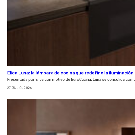
Elica Luna: la lámpara de cocina que redefine la iluminació
Presentada por Elica con motivo de EuroCucina, Luna se consolida com
27 JULIO, 2026