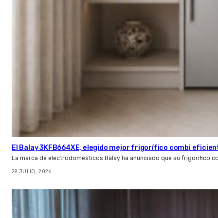
El Balay 3KFB664XE, elegido mejor frigorífico combi eficien
La marca de electrodomésticos Balay ha anunciado que su frigorífico c
29 JULIO, 2026