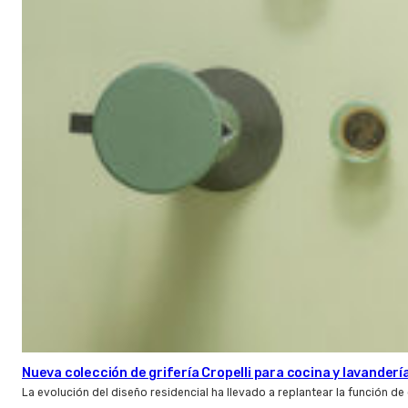
Nueva colección de grifería Cropelli para cocina y lavanderí
La evolución del diseño residencial ha llevado a replantear la función de