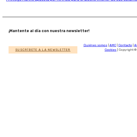
¡Mantente al día con nuestra newsletter!
Quiénes somos
|
AMC
|
Contacto
|
A
SUSCRÍBETE A LA NEWSLETTER
Cookies
| Copyright ©