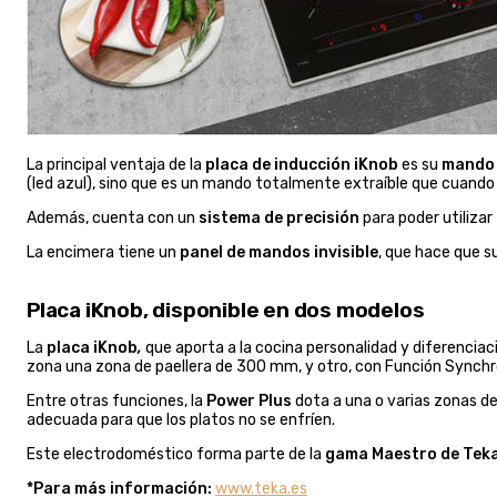
La principal ventaja de la
placa de inducción iKnob
es su
mando 
(led azul), sino que es un mando totalmente extraíble que cuando 
Además, cuenta con un
sistema de precisión
para poder utiliza
La encimera tiene un
panel de mandos invisible
, que hace que s
Placa iKnob, disponible en dos modelos
La
placa iKnob
,
que aporta a la cocina personalidad y diferenciac
zona una zona de paellera de 300 mm, y otro, con Función Synchr
Entre otras funciones, la
Power Plus
dota a una o varias zonas d
adecuada para que los platos no se enfríen.
Este electrodoméstico forma parte de la
gama Maestro de Tek
*Para más información:
www.teka.es