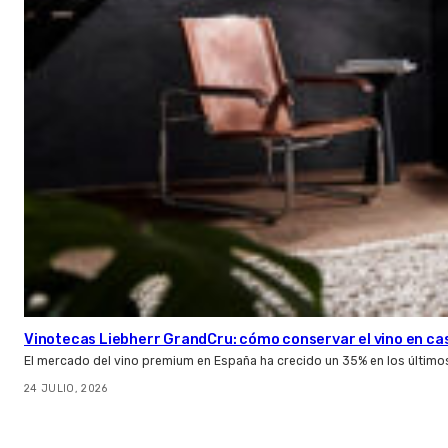
Vinotecas Liebherr GrandCru: cómo conservar el vino en ca
El mercado del vino premium en España ha crecido un 35% en los último
24 JULIO, 2026