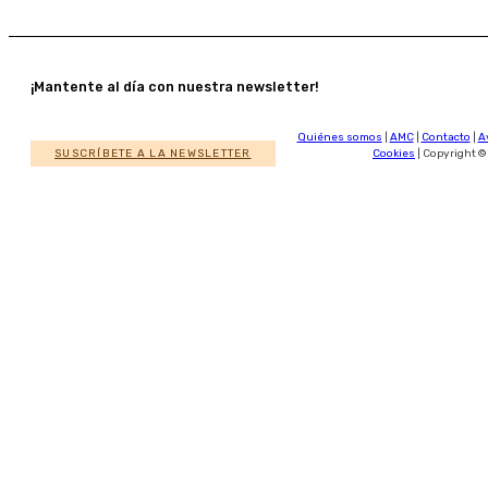
¡Mantente al día con nuestra newsletter!
Quiénes somos
|
AMC
|
Contacto
|
A
SUSCRÍBETE A LA NEWSLETTER
Cookies
| Copyright ©