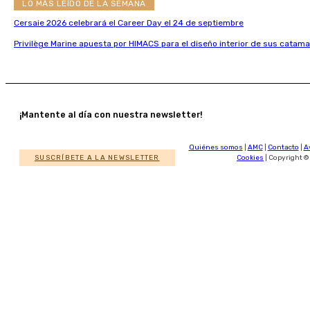
LO MÁS LEÍDO DE LA SEMANA
Cersaie 2026 celebrará el Career Day el 24 de septiembre
Privilège Marine apuesta por HIMACS para el diseño interior de sus catama
¡Mantente al día con nuestra newsletter!
Quiénes somos
|
AMC
|
Contacto
|
A
SUSCRÍBETE A LA NEWSLETTER
Cookies
| Copyright ©