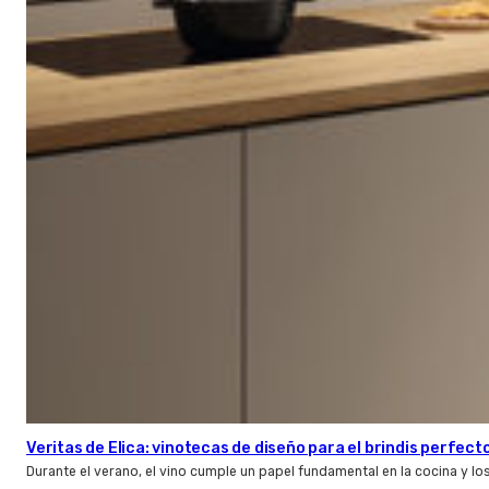
Veritas de Elica: vinotecas de diseño para el brindis perfect
Durante el verano, el vino cumple un papel fundamental en la cocina y l