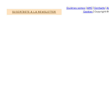
Quiénes somos
|
AMC
|
Contacto
|
A
SUSCRÍBETE A LA NEWSLETTER
Cookies
| Copyright ©