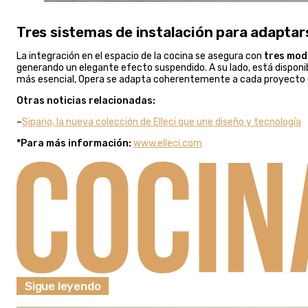
Tres sistemas de instalación para adaptar
La integración en el espacio de la cocina se asegura con
tres mod
generando un elegante efecto suspendido. A su lado, está disponibl
más esencial, Opera se adapta coherentemente a cada proyecto de
Otras noticias relacionadas:
–
Sipario, la nueva colección de Elleci que une diseño y tecnología
*Para más información:
www.elleci.com
Sigue leyendo