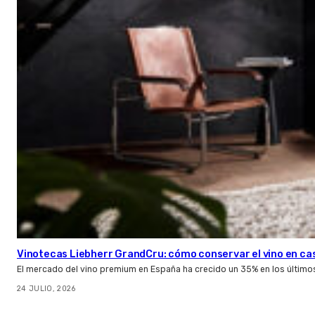
Vinotecas Liebherr GrandCru: cómo conservar el vino en ca
El mercado del vino premium en España ha crecido un 35% en los último
24 JULIO, 2026