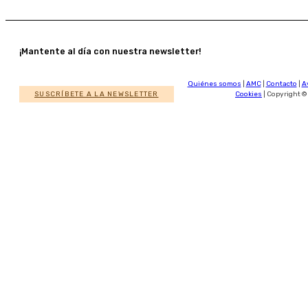
¡Mantente al día con nuestra newsletter!
Quiénes somos
|
AMC
|
Contacto
|
A
SUSCRÍBETE A LA NEWSLETTER
Cookies
| Copyright ©